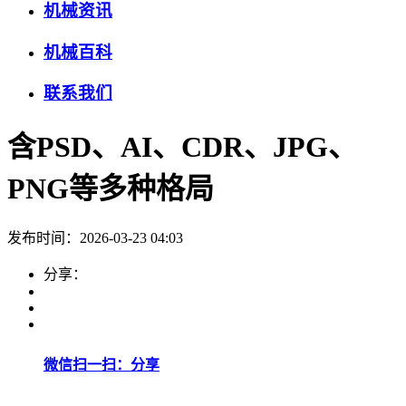
机械资讯
机械百科
联系我们
含PSD、AI、CDR、JPG、
PNG等多种格局
发布时间：2026-03-23 04:03
分享：
微信扫一扫：分享