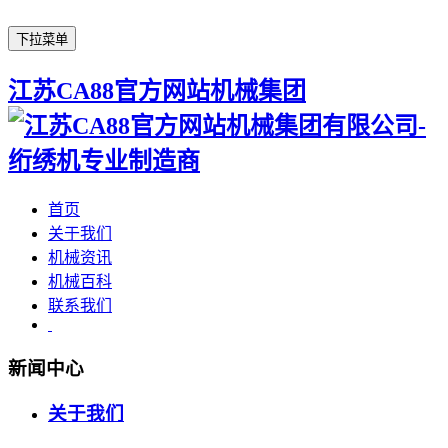
下拉菜单
江苏CA88官方网站机械集团
首页
关于我们
机械资讯
机械百科
联系我们
新闻中心
关于我们