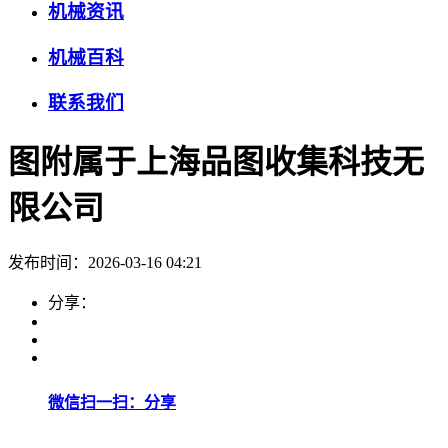
机械资讯
机械百科
联系我们
图附属于上海品图收集科技无
限公司
发布时间：2026-03-16 04:21
分享：
微信扫一扫：分享