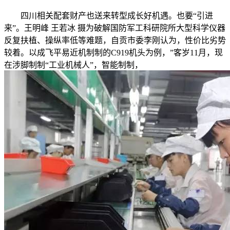
四川相关配套财产也送来转型成长好机遇。也要“引进
来”。王明峰 王若冰 摄为破解国防军工科研院所大型科学仪器
反复扶植、操纵率低等难题，自贡市委李刚认为，性价比劣势
较着。以成飞平易近机制制的C919机头为例，”客岁11月，现
在涉脚制制“工业机械人”，智能制制，