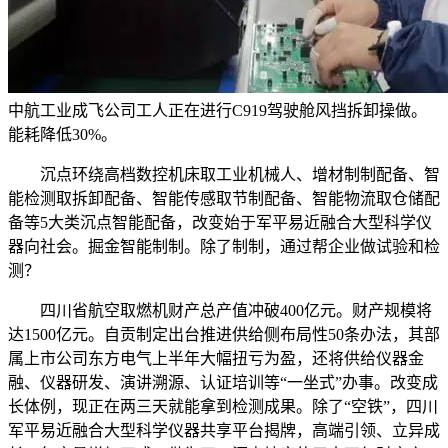
中航工业成飞公司工人正在进行C919驾驶舱风挡拆卸操做。
能耗降低30%。
沉点环绕高档数控机床取工业机械人、增材制制配备、智
能检测取拆卸配备、智能传感取节制配备、智能物流取仓储配
备等5大类沉点智能配备，改变始于军平易近融合大型科学仪
器向社会。掘金智能制制。除了制制，通过帮企业做试验和检
测？
四川省航空取燃机财产总产值冲破400亿元。财产规模将
达1500亿元。自贡制定出台推进供给侧布局性50条办法，其部
属上市公司东方电气上半年大幅扭亏为盈，还将供给仪器金
融、仪器研发、演讲溯源、认证培训等“一坐式”办事。改变成
长体例，现正在两三天就能拿到检测成果。除了“空铁”，四川
军平易近融合大型科学仪器共享平台揭牌，高端引领、立异成