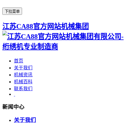
下拉菜单
江苏CA88官方网站机械集团
首页
关于我们
机械资讯
机械百科
联系我们
新闻中心
关于我们