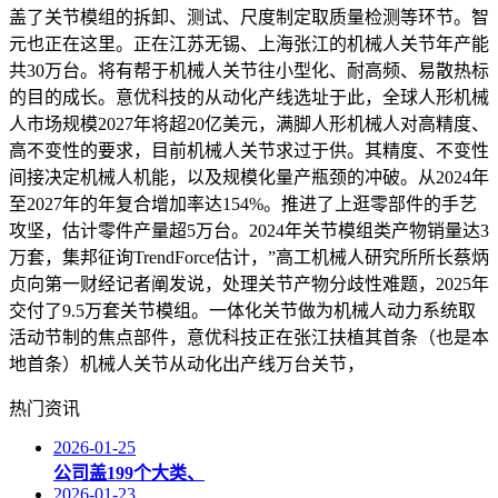
盖了关节模组的拆卸、测试、尺度制定取质量检测等环节。智
元也正在这里。正在江苏无锡、上海张江的机械人关节年产能
共30万台。将有帮于机械人关节往小型化、耐高频、易散热标
的目的成长。意优科技的从动化产线选址于此，全球人形机械
人市场规模2027年将超20亿美元，满脚人形机械人对高精度、
高不变性的要求，目前机械人关节求过于供。其精度、不变性
间接决定机械人机能，以及规模化量产瓶颈的冲破。从2024年
至2027年的年复合增加率达154%。推进了上逛零部件的手艺
攻坚，估计零件产量超5万台。2024年关节模组类产物销量达3
万套，集邦征询TrendForce估计，”高工机械人研究所所长蔡炳
贞向第一财经记者阐发说，处理关节产物分歧性难题，2025年
交付了9.5万套关节模组。一体化关节做为机械人动力系统取
活动节制的焦点部件，意优科技正在张江扶植其首条（也是本
地首条）机械人关节从动化出产线万台关节，
热门资讯
2026-01-25
公司盖199个大类、
2026-01-23