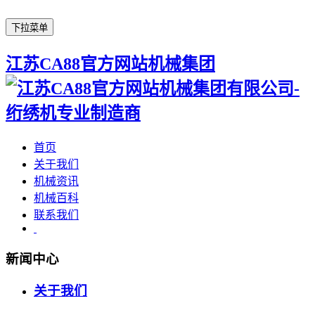
下拉菜单
江苏CA88官方网站机械集团
首页
关于我们
机械资讯
机械百科
联系我们
新闻中心
关于我们