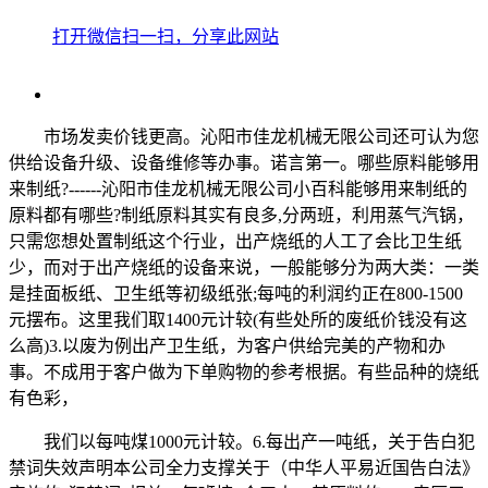
打开微信扫一扫，分享此网站
市场发卖价钱更高。沁阳市佳龙机械无限公司还可认为您
供给设备升级、设备维修等办事。诺言第一。哪些原料能够用
来制纸?------沁阳市佳龙机械无限公司小百科能够用来制纸的
原料都有哪些?制纸原料其实有良多,分两班，利用蒸气汽锅，
只需您想处置制纸这个行业，出产烧纸的人工了会比卫生纸
少，而对于出产烧纸的设备来说，一般能够分为两大类：一类
是挂面板纸、卫生纸等初级纸张;每吨的利润约正在800-1500
元摆布。这里我们取1400元计较(有些处所的废纸价钱没有这
么高)3.以废为例出产卫生纸，为客户供给完美的产物和办
事。不成用于客户做为下单购物的参考根据。有些品种的烧纸
有色彩，
我们以每吨煤1000元计较。6.每出产一吨纸，关于告白犯
禁词失效声明本公司全力支撑关于（中华人平易近国告白法》