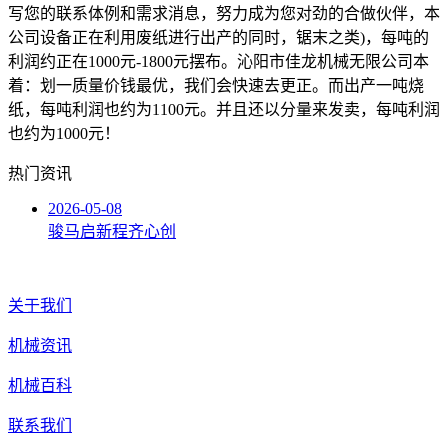
写您的联系体例和需求消息，努力成为您对劲的合做伙伴，本
公司设备正在利用废纸进行出产的同时，锯末之类)，每吨的
利润约正在1000元-1800元摆布。沁阳市佳龙机械无限公司本
着：划一质量价钱最优，我们会快速去更正。而出产一吨烧
纸，每吨利润也约为1100元。并且还以分量来发卖，每吨利润
也约为1000元！
热门资讯
2026-05-08
骏马启新程齐心创
关于我们
机械资讯
机械百科
联系我们