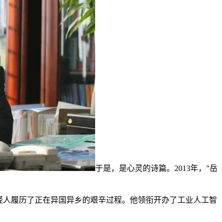
于是，是心灵的诗篇。2013年，”岳
轻人履历了正在异国异乡的艰辛过程。他领衔开办了工业人工智