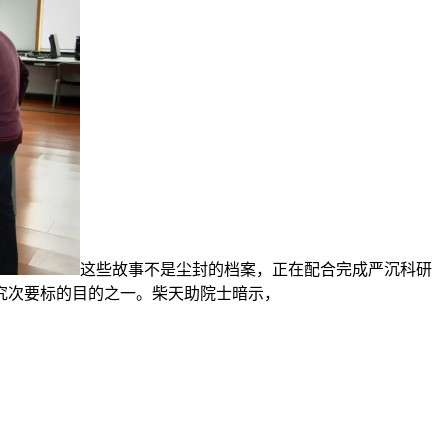
这些故事不是尘封的档案，正在配合完成严沉科研
究次要标的目的之一。柴天助院士暗示，