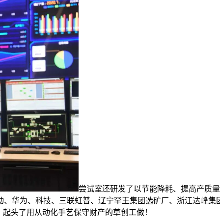
尝试室还研发了以节能降耗、提高产质量
动、华为、科技、三联虹普、辽宁罕王集团选矿厂、浙江达峰集
，起头了用从动化手艺保守财产的草创工做！