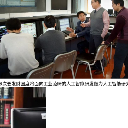
界次要发财国度将面向工业范畴的人工智能研发做为人工智能研