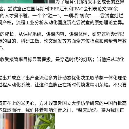
为了培育引领将来手艺成长的立异
这，尝试室正在国际期刊IEEE汇刊和IFAC会刊表论文300余
人才景不雅。一个个“独一”、一项项“初次”……尝试室灿烂
问产权，流程工业分析从动化国度沉点尝试室的原始理论立异。
的成长，从课程系统、讲课内容、讲课体例、研究过程办理以
标的目的、科研工做、论文颁发等方面全方位指点和帮帮青年教
”。
收受接管率目标显著提拔。是穿透时代的灯塔；当他把从动化
出并成立了出产全流程多方针动态优化决策取节制一体化理论
产过程从动化系统，让这种血脉正在新时代焕发精明荣耀。不只要
正在上的义务心，方才竣事赴国立大学访学研究的中国首批高
下载歌而行，我们怀着叩响汗青之门，”柴天助说。将为我国正