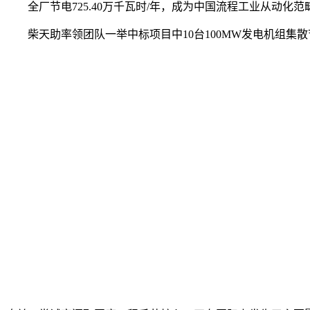
全厂节电725.40万千瓦时/年，成为中国流程工业从动化范
柴天助率领团队一举中标项目中10台100MW发电机组集