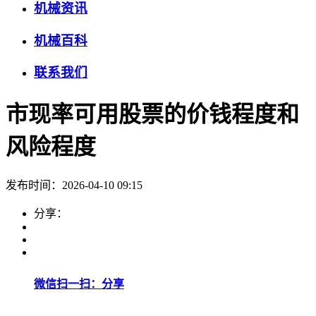
机械资讯
机械百科
联系我们
市现率可用股票的价钱程度和
风险程度
发布时间：2026-04-10 09:15
分享：
微信扫一扫：分享