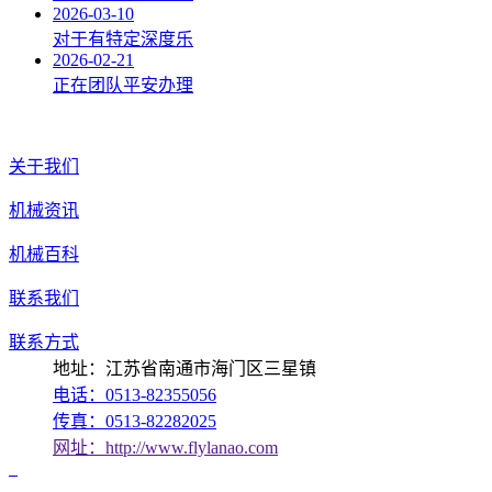
2026-03-10
对于有特定深度乐
2026-02-21
正在团队平安办理
关于我们
机械资讯
机械百科
联系我们
联系方式
地址：江苏省南通市海门区三星镇
电话：0513-82355056
传真：0513-82282025
网址：http://www.flylanao.com