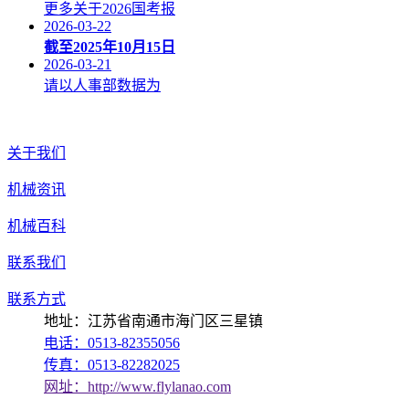
更多关于2026国考报
2026-03-22
截至2025年10月15日
2026-03-21
请以人事部数据为
关于我们
机械资讯
机械百科
联系我们
联系方式
地址：江苏省南通市海门区三星镇
电话：0513-82355056
传真：0513-82282025
网址：http://www.flylanao.com