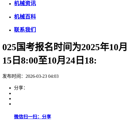
机械资讯
机械百科
联系我们
025国考报名时间为2025年10月
15日8:00至10月24日18:
发布时间：2026-03-23 04:03
分享：
微信扫一扫：分享