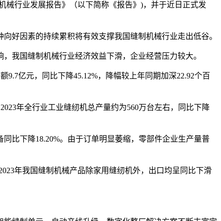
制机械行业发展报告》（以下简称《报告》)，并于近日正式发
各种向好因素的持续累积将有效支撑我国缝制机械行业走出低谷。
响，我国缝制机械行业经济效益下滑，企业经营压力较大。
9.7亿元，同比下降45.12%，降幅较上年同期加深22.92个百
023年全行业工业缝纫机总产量约为560万台左右，同比下降
比下降18.20%。由于订单明显萎缩，零部件企业生产量普
，2023年我国缝制机械产品除家用缝纫机外，出口均呈同比下滑