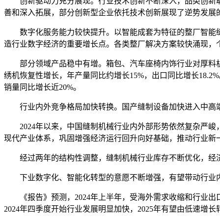
创新驱动力充分展现。行业技术创新不断深入，品类创新取
善和深入拓展，部分创新型企业依托技术创新展现了逆势发展
数字化服务能力较快提升。以智能成套为特征的整厂智能缝
造行业数字经济的重要增长点。各类整厂解决方案较快涌现，
部分领域产品稳中有增。箱包、汽车座椅内饰行业对厚料机等
绣机恢复性增长，年产量同比约增长15%，出口同比增长18.
销量同比增长近20%。
行业内外竞争格局加快转换。国产缝制设备加快进入中高端
2024年以来，中国缝制机械行业内外部形势依然复杂严峻
现代产业体系，巩固增强经济运行回升向好基础，推动行业新
经过两年的结构性调整，缝制机械行业库存不断优化，经济
下业数字化、智能化转型的意愿不断增强，有望带动行业内
《报告》预测，2024年上半年，受海外需求收缩和行业出
2024年四季度开始行业发展明显加快，2025年有望由低速增