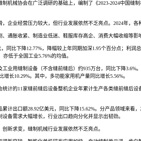
械协会在广泛调研的基础上，编制了《2023-2024中国缝
，企业经营压力较大，但行业发展依然不乏亮点。2024年，
剧、通胀收紧、制造业低迷、鞋服库存高企、消费大幅收缩等影
同比下降12.77%，降幅较上年同期加深1.95个百分点；利润总额
，亦低于全国工业5.76%的均值。
业用缝制设备（不含缝前缝后）约935万台，同比下降3.6%。2
增长10.29%。其中，多功能家用机产量同比增长5.56%。
的11家缝前缝后设备整机企业年累计生产各类缝前缝后设备同
出口额28.92亿美元，同比下降15.62%。分产品领域来看
制设备需求大幅增长，行业出口趋向分化并显示出韧劲。
创新求变，缝制机械行业发展依然不乏亮点。