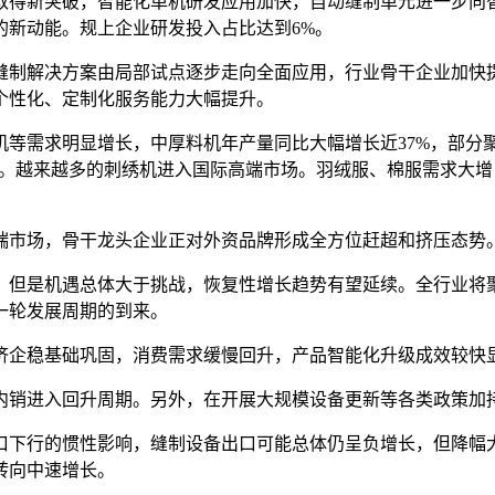
得新突破，智能化单机研发应用加快，自动缝制单元进一步向智
的新动能。规上企业研发投入占比达到6%。
制解决方案由局部试点逐步走向全面应用，行业骨干企业加快提
个性化、定制化服务能力大幅提升。
需求明显增长，中厚料机年产量同比大幅增长近37%，部分
2%。越来越多的刺绣机进入国际高端市场。羽绒服、棉服需求大增
市场，骨干龙头企业正对外资品牌形成全方位赶超和挤压态势。
，但是机遇总体大于挑战，恢复性增长趋势有望延续。全行业将
一轮发展周期的到来。
企稳基础巩固，消费需求缓慢回升，产品智能化升级成效较快显
销进入回升周期。另外，在开展大规模设备更新等各类政策加
口下行的惯性影响，缝制设备出口可能总体仍呈负增长，但降幅
长转向中速增长。