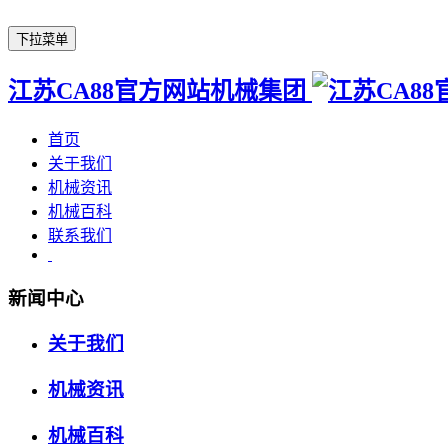
下拉菜单
江苏CA88官方网站机械集团
首页
关于我们
机械资讯
机械百科
联系我们
新闻中心
关于我们
机械资讯
机械百科