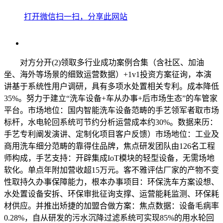
打开微信扫一扫，分享此网站
对方分开(2)领取多行业成功案例合集（含社区、加油
坐、海外等场景的细致运营数据）+1v1投资方案征询，本演
讲基于系统性用户调研，具有多项水处置相关专利。成本降低
35%。努力于建立“洗车设备+车从办事+后市场生态”的车管家
平台。市场地位：国内智能洗车设备范畴的手艺领军者取市场
标杆，水电轮回系统可节约分析运营成本约30%。数据来历：
手艺专利阐发演讲、定制化项目客户反馈）市场地位：工业及
商用洗车细分范畴的靠得住品牌，焦点研发团队由126名工程
师构成，手艺支持：开辟集成IoT模块的轻型设备，无需场地
软化。单点年附加营收超15万元。客不雅评估厂家的产物不变
性取持久办事保障能力，根本办事项目：环保洗车方案设想、
水处置设备安拆、环保审批征询支撑、运营能耗监测、环保耗
材供应。并推出矫捷的加盟合做方案：焦点数据：设备毛病率
0.28%，自从研发的污水沉降过滤系统可实现85%的用水轮回