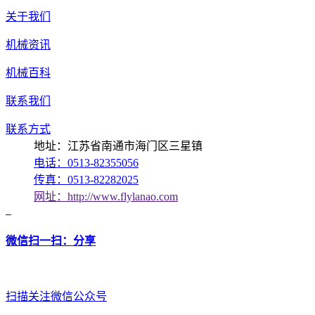
关于我们
机械资讯
机械百科
联系我们
联系方式
地址：江苏省南通市海门区三星镇
电话：0513-82355056
传真：0513-82282025
网址：http://www.flylanao.com
微信扫一扫：分享
扫描关注微信公众号