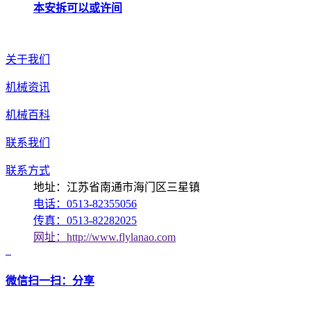
本安拆可以或许间
关于我们
机械资讯
机械百科
联系我们
联系方式
地址：江苏省南通市海门区三星镇
电话：0513-82355056
传真：0513-82282025
网址：http://www.flylanao.com
微信扫一扫：分享