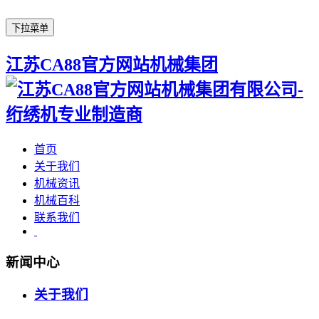
下拉菜单
江苏CA88官方网站机械集团
首页
关于我们
机械资讯
机械百科
联系我们
新闻中心
关于我们