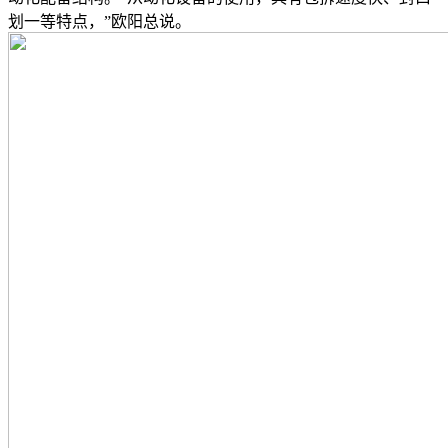
划一等特点，”欧阳总说。