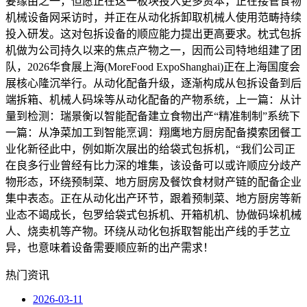
要缘由之一，但愿正在这一板块投入更多资本，正在接管食物
机械设备网采访时，并正在从动化拆卸取机械人使用范畴持续
投入研发。这对包拆设备的顺应能力提出更高要求。枕式包拆
机做为公司持久以来的焦点产物之一，因而公司特地组建了团
队，2026华食展上海(MoreFood ExpoShanghai)正在上海国度会
展核心隆沉举行。从动化配备升级，逐渐构成从包拆设备到后
端拆箱、机械人码垛等从动化配备的产物系统，上一篇：从计
量到检测：瑞景衡以智能配备建立食物出产“精准制制”系统下
一篇：从净菜加工到智能烹调：翔鹰地方厨房配备摸索团餐工
业化新径此中，例如斯次展出的给袋式包拆机，“我们公司正
在良多行业曾经有比力深的堆集，该设备可以或许顺应分歧产
物形态，环绕预制菜、地方厨房及餐饮食材财产链的配备企业
集中表态。正在从动化出产环节，跟着预制菜、地方厨房等新
业态不竭成长，包罗给袋式包拆机、开箱机机、协做码垛机械
人、烧卖机等产物。环绕从动化包拆取智能出产线的手艺立
异，也意味着设备需要顺应新的出产需求！
热门资讯
2026-03-11