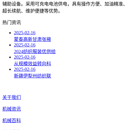
辅助设备。采用可充电电池供电，具有操作方便、加油精准、
超长续航、维护便捷等优势。
热门资讯
2025-02-16
蒙泰高新甘肃张掖
2025-02-16
2024纺织服装优供给
2025-02-16
从规模效益转向科
2025-02-16
新疆伊犁州纺织联
关于我们
机械资讯
机械百科