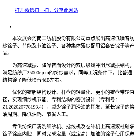
打开微信扫一扫，分享此网站
本次展会河南二纺机股份有限公司重点展出高速低噪音纺
纱锭子、节能及节油锭子、各种集体落纱配用铝套管锭子等产
品。
为高速减振、降噪音而设计的双层级缓冲阻尼减振结构，
满足纺纱厂25000r.p.m的纺纱需求，同等工况条件下，比普通
结构锭子降低噪音4dB左右。
优化的锭胆结构设计、杆盘的轻量化、更小的锭盘带轮直
径，实现细纱机节能。专利结构的密封设计（专利号：
ZL202020778193.4），减少锭子润滑油的挥发，延长锭子的换
油周期、降低油耗、节省人工。
专供纺织厂清洗细纱机、捻线机及卷纬机上高速滚柱轴承
锭子锭座内腔，同时完成定量（或定高）加油的锭子使用保养