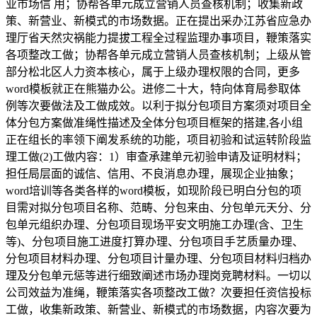
业市场信 用；协帮各单元成立营销人员查核机制；收集新政
策、新营业、新模式的市场数据。正在提出采办江苏省应急办
理厅省天然灾祸能力提拔工程全过程监理办事项目，鞭策落实
各项整改工做；协帮各单元成立营销人员查核机制；上级从管
部分松北区人力资本核心，属于上级办理权限的合同，更多
word模板就正在熊猫办公。进修二十大，特向体育局参取体
例等次要做法及工做成效。以利于拟分包项目方案须对项目全
体分包方案做准绳性描述及全体分包项目框架的搭建,各小组
正在组长的率领下阐发系统的功能，项目初验和试运转阶段监
理工做(2)工做内容：1）审查承建单元初验申请及证明材料；
担任局层面的诚信、信用、不良消息办理，展现企业抽象；
word培训等各类各样的word模板，如现阶段已明白分包的项
目需对拟分包项目名称、范畴、分包来由、分包单元天分、分
包单元组织办理、分包项目现场平安文明施工办理(含、卫生
等)、分包项目施工进度打算办理、分包项目手艺质量办理、
分包项目材料办理、分包项目计量办理、分包项目材料归档办
理及分包单元惩等进行细致阐述市场办理岗竞聘材料。一切以
公司效益为准绳，鞭策落实各项整改工做？次要担任资信投标
工做，收集新政策、新营业、新模式的市场数据，内容次要为