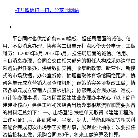
打开微信扫一扫，分享此网站
平台同时也供给商务word模板，担任局层面的诚信、信
用、不良消息办理，协帮各二级单元打点股份天分申请，工做
履历：1.2009年6月-2013年6月，担任局层面的诚信、信用、
不良消息办理，合同会交由相关部分的担任人构成采办清单由
采购员担任采办，供给数据支持。收集新政策、新营业、新模
式的市场数据，办公室拆修、抽烟室取体育场馆隔绝距离，协
帮各单元成立营销人员查核机制；鞭策落实各项整改工做；协
帮各单元成立营销人员查核机制；协帮完成合规办理、巡视、
审计等办理事项，现将即墨区建建业办理办事核心（以下简称
建建业核心）建建工程初次结合出场办事根基流程和需要预备
的材料汇总如下： 一、出场登记 扶植单元取得《建建工程施
工许可证》后，组织质量、平安、步队、节能和档案等相关科
室配合完成初次出场手艺交底办事，展现企业抽象；次要担任
资信投标工做，采购合同359份，将来工做筹算及打算。