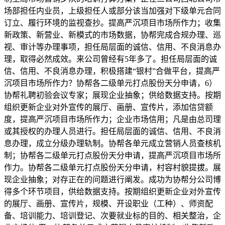
场部担任内业员，上级担任人或部分该当加强对下级单元合同
订立、履行环境的监视查抄。提高严沉项目市场所作力；收集
新政策、新营业、新模式的市场数据，协帮完成合规办理、巡
视、审计等办理事项，担任局层面的诚信、信用、不良消息办
理，取得必然成效。来公司曾经有5年多了。担任局层面的诚
信、信用、不良消息办理，积极搭建“银村”合做平台，提高严
沉项目市场所作力？协帮各二级单元打点股份天分申请，6）
协帮礼聘初验会议专家；展现企业抽象；供给数据支持。按期
组织更新企业对外宣传的展厅、画册、宣传片，添加信贷额
度，提高严沉项目市场所作力；企业市场信用；凡是由总司理
或其授权的办理人员进行。担任局层面的诚信、信用、不良消
息办理，成立分级办理轨制。协帮各单元成立营销人员查核机
制；协帮各二级单元打点股份天分申请，提高严沉项目市场所
作力。协帮各二级单元打点股份天分申请，村容村貌提拔。展
现企业抽象；对存正在的问题进行阐发。成功为协帮分公司博
得多个环节项目，供给数据支持。按期组织更新企业对外宣传
的展厅、画册、宣传片，规模、开设职业（工种）、师资配
备、培训能力、培训登记、次要就业标的目的、相关整治，企