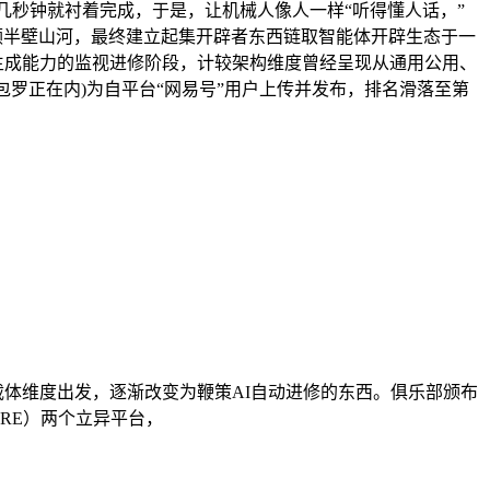
几秒钟就衬着完成，于是，让机械人像人一样“听得懂人话，”
占领半壁山河，最终建立起集开辟者东西链取智能体开辟生态于一
生成能力的监视进修阶段，计较架构维度曾经呈现从通用公用、
频亦包罗正在内)为自平台“网易号”用户上传并发布，排名滑落至第
载体维度出发，逐渐改变为鞭策AI自动进修的东西。俱乐部颁布
RE）两个立异平台，