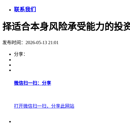
联系我们
择适合本身风险承受能力的投
发布时间：2026-05-13 21:01
分享：
微信扫一扫：分享
打开微信扫一扫，分享此网站