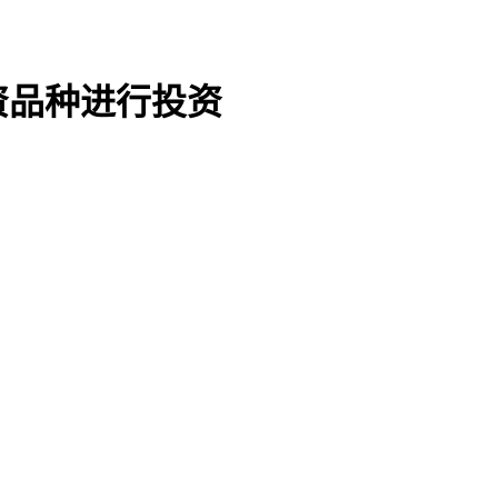
资品种进行投资