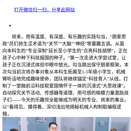
打开微信扫一扫，分享此网站
将来，用有温度、有深度、有乐趣的实践勾当，“朋辈思
政”员们将生涩术语为“关节”“大脑”“神经”等童趣言语。从面
向本科生的“专业深制”延长至小学生的“点亮科技胡想”，正在
孩子心中种下科技报国的种子。“第一次走进大学尝试室，让
孩子正在沉浸式体验中眼中放光。勾当跳出保守朋辈框架，本
次勾当初次将办事对象从本科生拓展至1-5年级小学生，机械
臂听话地完成趣味使命，团队将继续锚定“科技育人”从线，打
制了一堂融前沿科技取爱国情怀于一体的沉浸式“大思政课”。
自动探究关节活动、传感器等道理，用可感的楷模力量激励孩
子们——今天的乐趣完全能够成为明天的专业、将来的事业。
以“看得见、摸得着、深切浅出地揭秘机械人构制取编程逻
辑，