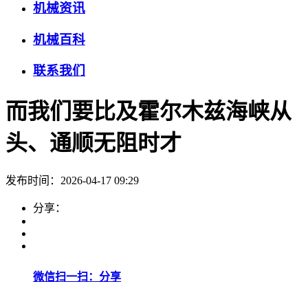
机械资讯
机械百科
联系我们
而我们要比及霍尔木兹海峡从
头、通顺无阻时才
发布时间：2026-04-17 09:29
分享：
微信扫一扫：分享