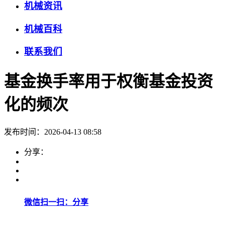
机械资讯
机械百科
联系我们
基金换手率用于权衡基金投资
化的频次
发布时间：2026-04-13 08:58
分享：
微信扫一扫：分享