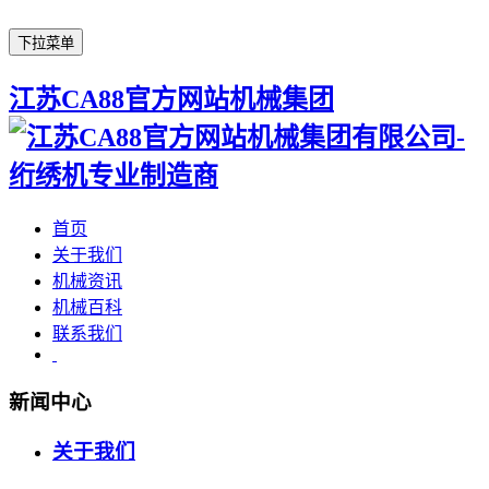
下拉菜单
江苏CA88官方网站机械集团
首页
关于我们
机械资讯
机械百科
联系我们
新闻中心
关于我们