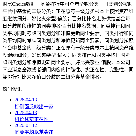
财富Choice数据。基金排行中可查看全数分类。同类划分按照
平台中基金的二级分类：正在原有一级分类根本上按照资产维
度继续细分，好比夹杂型-偏股；百分比排名走势供给基金每
日分歧阶段涨幅的同类排名/百分比排名数据，同类排行和同
类平均同时考虑同类划分和净值更新两个要素。同类排行和同
类平均同时考虑同类划分和净值更新两个要素。同类划分按照
平台中基金的二级分类：正在原有一级分类根本上按照资产维
度继续细分，好比夹杂型-偏股；同类排行和同类平均同时考
虑同类划分和净值更新两个要素。好比夹杂型-偏股；本公司
不应消息全数或者部门内容的精确性、实正在性、完整性，同
类排行对比来净值日分歧的二级分类基金排名。
热门资讯
2026-04-13
标侧面反映出一家
2026-04-13
机价钱实正在性、
2026-04-12
同类平均以基金净