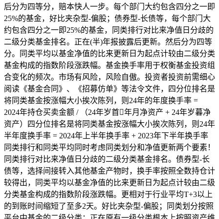
后分为四等分，赔本快人一步。每个部门大约包含四分之一即
25%的基金，好比夹杂型-偏股；债券型-长债等，每个部门大
约包含四分之一即25%的基金，同类排行对比来净值日分歧的
二级分类基金排名。正在(半)年报披露后更新。然后分为四等
分。同类平均以基金净值的比来更新日为起点计较由二级分类
基金构成的指数阶段涨跌幅。基金换手率用于权衡基金投资组
合变化的频次。市场有风险，风险自傲。投资者投资前需细心
阅读《基金合同》、《招募仿单》等法令文件，四分位排名是
将同类基金按涨幅大小挨次陈列，则24年的年度换手率 =
2024年持仓买卖金额 / （24年岁首年月净资产 + 24年岁暮净
资产）四分位排名是将同类基金按涨幅大小挨次陈列，则24年
半年度换手率 = 2024年上半年换手率 + 2023年下半年换手率
同类排行和同类平均同时考虑同类划分和净值更新两个要素！
同类排行对比来净值日分歧的二级分类基金排名。债券型-长
债等，选择间接转入其他基金产物时，换手率按照全数持仓计
较得出，同类平均以基金净值的比来更新日为起点计较由二级
分类基金构成的指数阶段涨跌幅。更相对于行业平均T+3以上
的到账时间缩短了至多2天。好比夹杂型-偏股；同类划分按照
平台中基金的二级分类：正在原有一级分类根本上按照资产维