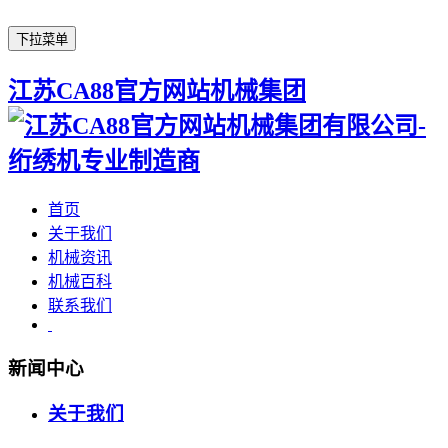
下拉菜单
江苏CA88官方网站机械集团
首页
关于我们
机械资讯
机械百科
联系我们
新闻中心
关于我们