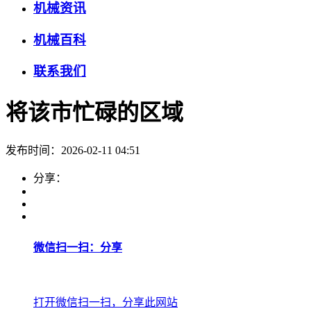
机械资讯
机械百科
联系我们
将该市忙碌的区域
发布时间：2026-02-11 04:51
分享：
微信扫一扫：分享
打开微信扫一扫，分享此网站