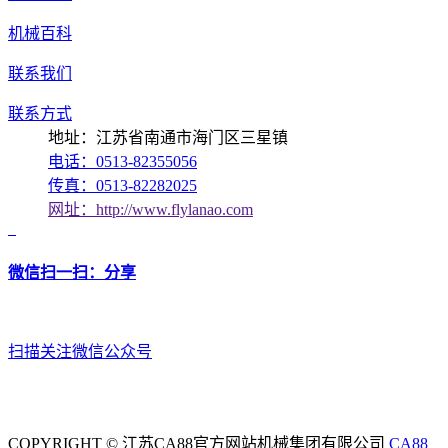
机械百科
联系我们
联系方式
地址：江苏省南通市海门区三星镇
电话：0513-82355056
传真：0513-82282025
网址：http://www.flylanao.com
微信扫一扫：分享
扫描关注微信公众号
COPYRIGHT © 江苏CA88官方网站机械集团有限公司
CA88